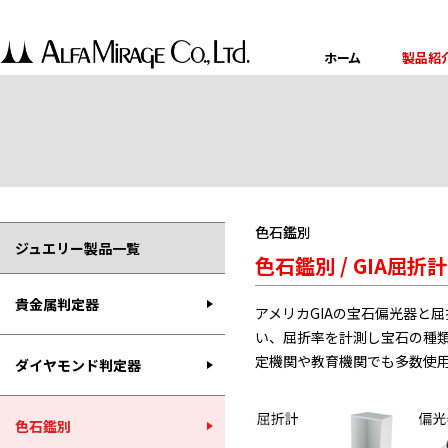
ホーム
製品紹
色石鑑別
ジュエリー製品一覧
色石鑑別 / GIA屈折
貴金属判定器
アメリカGIAの宝石偏光器と
い、屈折率を計測し宝石の種
定機関や教育機関でも多数使
ダイヤモンド判定器
色石鑑別